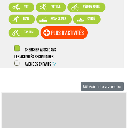



VTT
VTT BUL
vélo de route



trail
kayak de mer
canoë

plus d'activités
tandem
Chercher aussi dans
les activités secondaires
Avec des enfants
Voir liste avancée