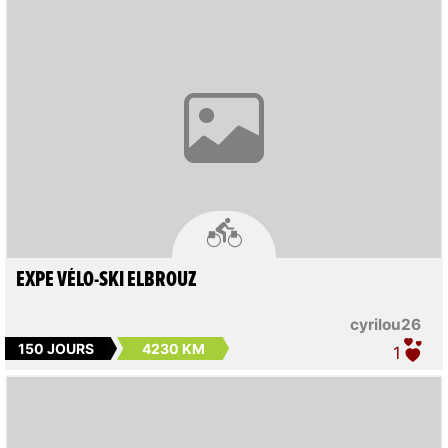

EXPE VÉLO-SKI ELBROUZ
cyrilou26
150 JOURS
4230 KM
1