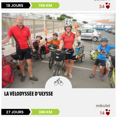
18 JOURS
766 KM
34

LA VÉLODYSSÉE D'ULYSSE
mikulel
27 JOURS
386 KM
14