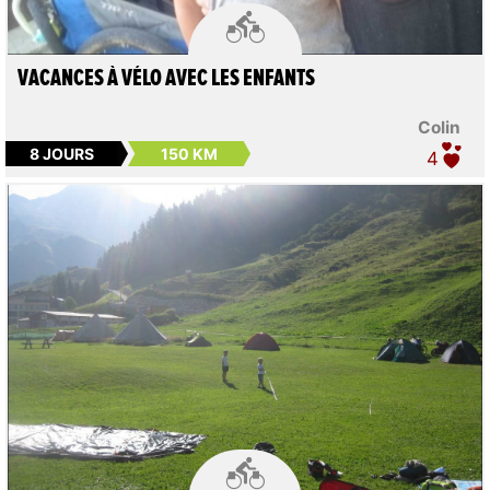

VACANCES À VÉLO AVEC LES ENFANTS
Colin
8 JOURS
150 KM
4
