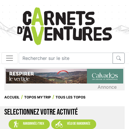
Annonce
ACCUEIL
TOPOS MYTRIP
TOUS LES TOPOS
SELECTIONNEZ VOTRE ACTIVITÉ


randonnée/trek
vélo de randonnée