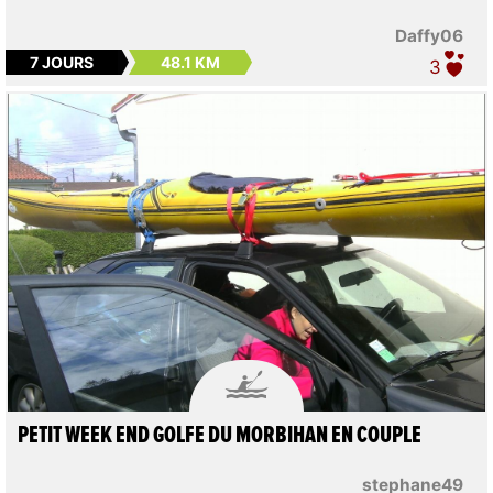
Daffy06
7 JOURS
48.1 KM
3

PETIT WEEK END GOLFE DU MORBIHAN EN COUPLE
stephane49