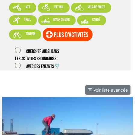



VTT
VTT BUL
vélo de route



trail
kayak de mer
canoë

plus d'activités
tandem
Chercher aussi dans
les activités secondaires
Avec des enfants
Voir liste avancée