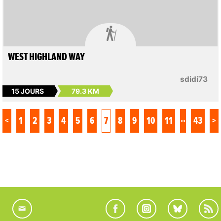

WEST HIGHLAND WAY
sdidi73
15 JOURS
79.3 KM
..
<
1
2
3
4
5
6
7
8
9
10
11
43
>