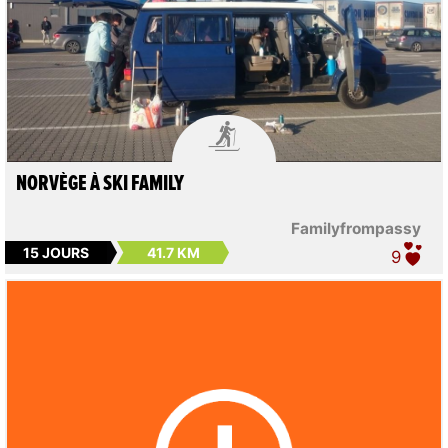

NORVÈGE À SKI FAMILY
Familyfrompassy
15 JOURS
41.7 KM
9