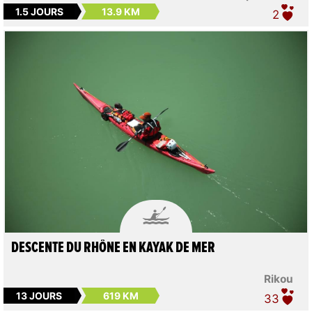
1.5 JOURS
13.9 KM
2

DESCENTE DU RHÔNE EN KAYAK DE MER
Rikou
13 JOURS
619 KM
33