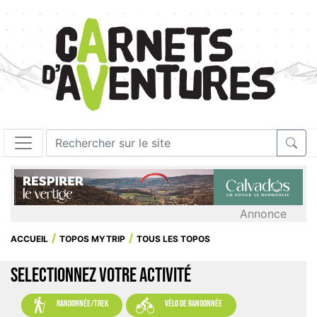
Annonce
ACCUEIL
TOPOS MYTRIP
TOUS LES TOPOS
SELECTIONNEZ VOTRE ACTIVITÉ


randonnée/trek
vélo de randonnée