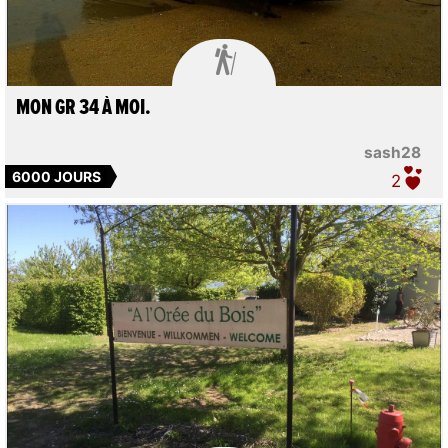

MON GR 34 À MOI.
sash28
6000 JOURS
2