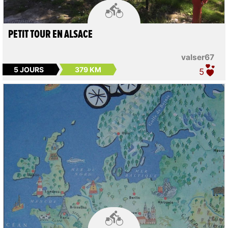

PETIT TOUR EN ALSACE
valser67
5 JOURS
379 KM
5
