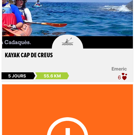

KAYAK CAP DE CREUS
Emeric
5 JOURS
55.6 KM
6