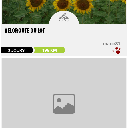

VELOROUTE DU LOT
marie31
3 JOURS
198 KM
7