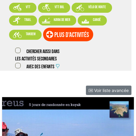



VTT
VTT BUL
vélo de route



trail
kayak de mer
canoë

plus d'activités
tandem
Chercher aussi dans
les activités secondaires
Avec des enfants
Voir liste avancée