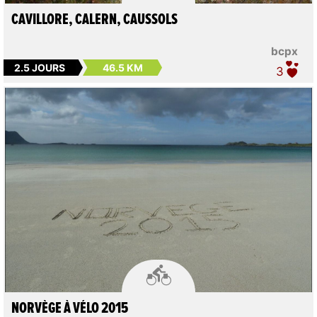
CAVILLORE, CALERN, CAUSSOLS
bcpx
2.5 JOURS
46.5 KM
3

NORVÈGE À VÉLO 2015