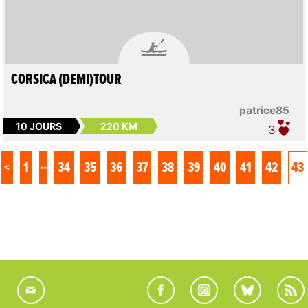

CORSICA (DEMI)TOUR
patrice85
10 JOURS
220 KM
3
..
<
1
34
35
36
37
38
39
40
41
42
43