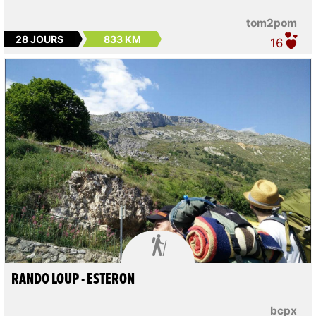
tom2pom
28 JOURS
833 KM
16

RANDO LOUP - ESTERON
bcpx