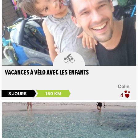

VACANCES À VÉLO AVEC LES ENFANTS
Colin
8 JOURS
150 KM
4