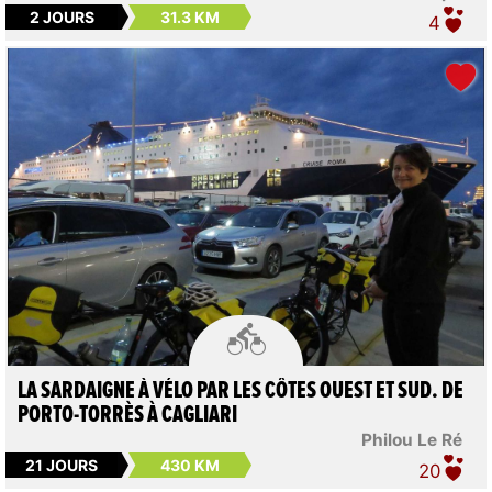
2 JOURS
31.3 KM
4

LA SARDAIGNE À VÉLO PAR LES CÔTES OUEST ET SUD. DE
PORTO-TORRÈS À CAGLIARI
Philou Le Ré
21 JOURS
430 KM
20