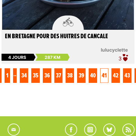

EN BRETAGNE POUR DES HUITRES DE CANCALE
lulucyclette
4 JOURS
287 KM
3
..
1
34
35
36
37
38
39
40
41
42
43