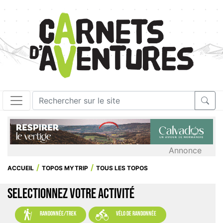
Annonce
ACCUEIL
TOPOS MYTRIP
TOUS LES TOPOS
SELECTIONNEZ VOTRE ACTIVITÉ


randonnée/trek
vélo de randonnée