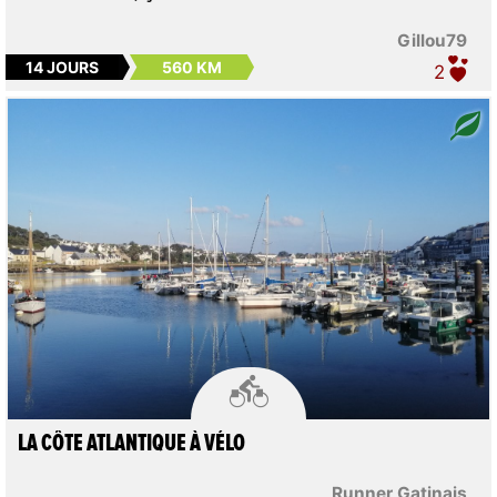
Gillou79
14 JOURS
560 KM
2

LA CÔTE ATLANTIQUE À VÉLO
Runner Gatinais