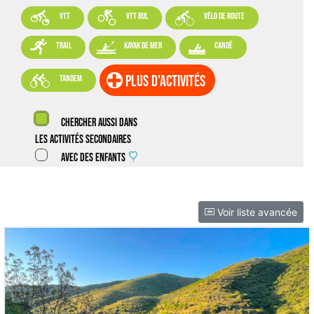



VTT
VTT BUL
vélo de route



trail
kayak de mer
canoë

plus d'activités
tandem
Chercher aussi dans
les activités secondaires
Avec des enfants
Voir liste avancée