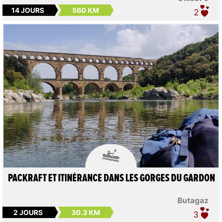
14 JOURS
560 KM
2

PACKRAFT ET ITINÉRANCE DANS LES GORGES DU GARDON
Butagaz
2 JOURS
30.3 KM
3