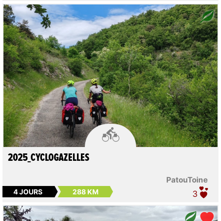

2025_CYCLOGAZELLES
PatouToine
4 JOURS
288 KM
3