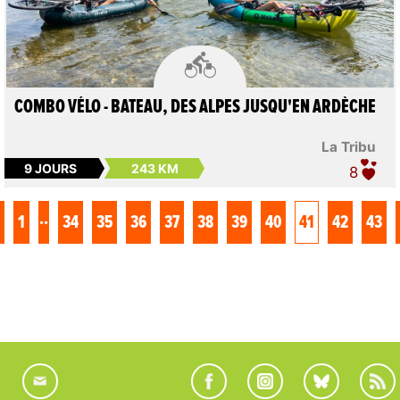

COMBO VÉLO - BATEAU, DES ALPES JUSQU'EN ARDÈCHE
La Tribu
9 JOURS
243 KM
8
..
1
34
35
36
37
38
39
40
41
42
43