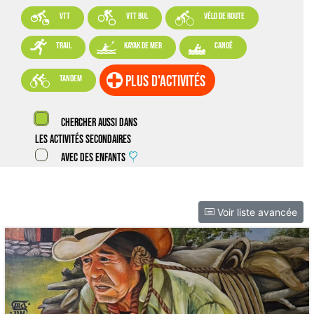



VTT
VTT BUL
vélo de route



trail
kayak de mer
canoë

plus d'activités
tandem
Chercher aussi dans
les activités secondaires
Avec des enfants
Voir liste avancée