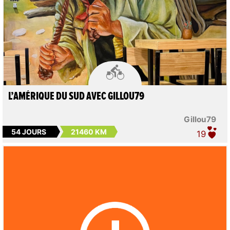

L’AMÉRIQUE DU SUD AVEC GILLOU79
Gillou79
54 JOURS
21460 KM
19