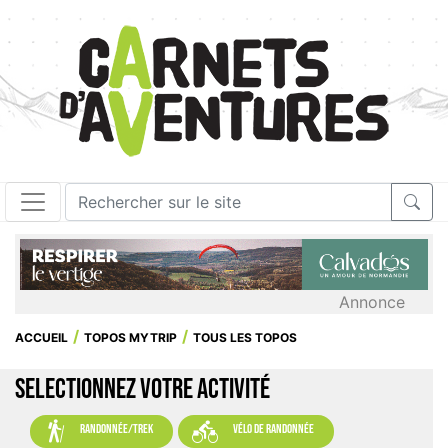
Annonce
ACCUEIL
TOPOS MYTRIP
TOUS LES TOPOS
SELECTIONNEZ VOTRE ACTIVITÉ


randonnée/trek
vélo de randonnée