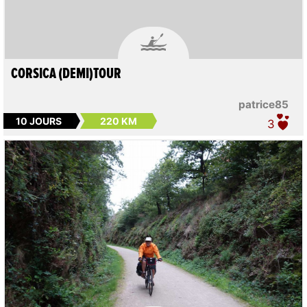

CORSICA (DEMI)TOUR
patrice85
10 JOURS
220 KM
3