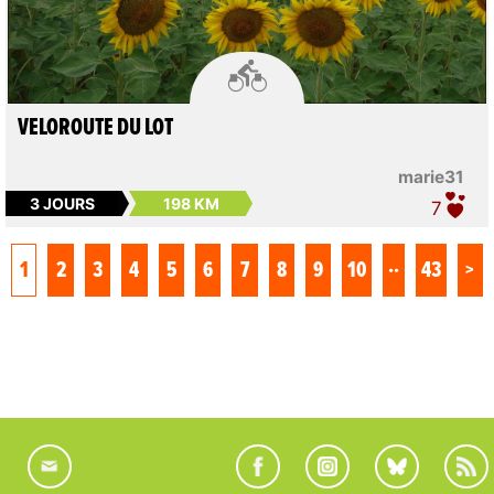

VELOROUTE DU LOT
marie31
3 JOURS
198 KM
7
..
1
2
3
4
5
6
7
8
9
10
43
>