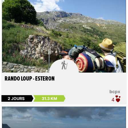

RANDO LOUP - ESTERON
bcpx
2 JOURS
31.3 KM
4