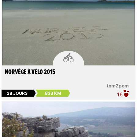

NORVÈGE À VÉLO 2015
tom2pom
28 JOURS
833 KM
16