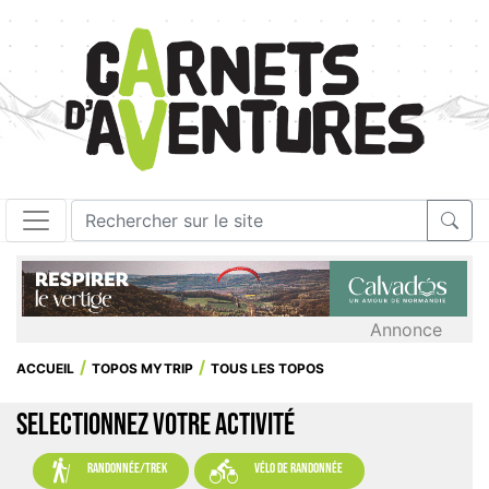
Annonce
ACCUEIL
TOPOS MYTRIP
TOUS LES TOPOS
SELECTIONNEZ VOTRE ACTIVITÉ


randonnée/trek
vélo de randonnée