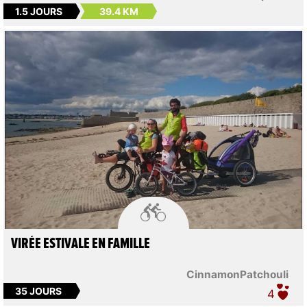
1.5 JOURS
39.4 KM

VIRÉE ESTIVALE EN FAMILLE
CinnamonPatchouli
35 JOURS
4