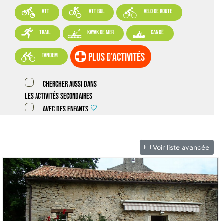



VTT
VTT BUL
vélo de route



trail
kayak de mer
canoë

plus d'activités
tandem
Chercher aussi dans
les activités secondaires
Avec des enfants
Voir liste avancée