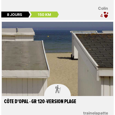
Colin
8 JOURS
150 KM
4

CÔTE D'OPAL - GR 120 -VERSION PLAGE
trainelapatte