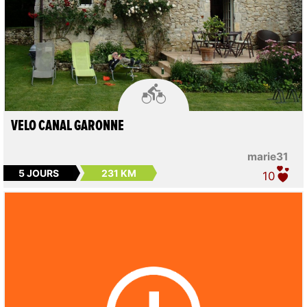

VELO CANAL GARONNE
marie31
5 JOURS
231 KM
10