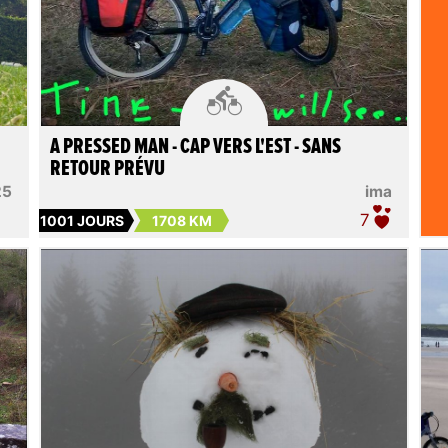

A PRESSED MAN - CAP VERS L'EST - SANS
RETOUR PRÉVU
25
ima
7
1001 JOURS
1708 KM