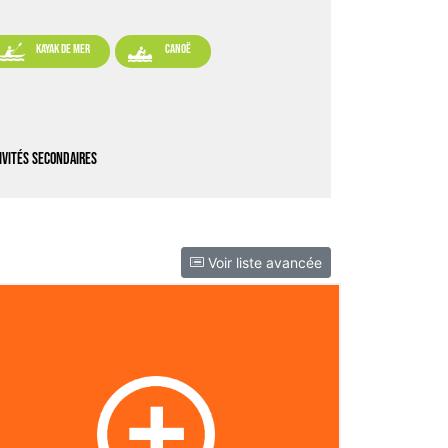


kayak de mer
canoë
ivités secondaires
Voir liste avancée