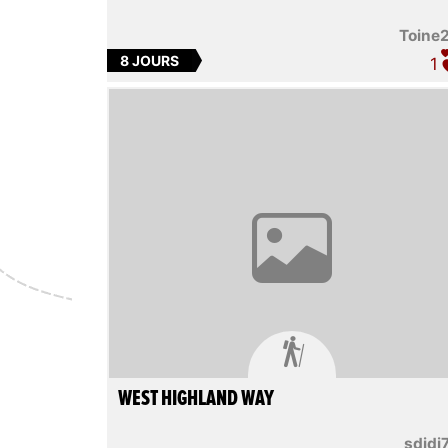
Toine
8 JOURS
1

WEST HIGHLAND WAY
sdidi