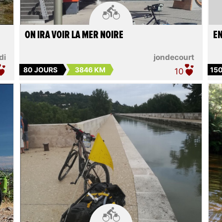

ON IRA VOIR LA MER NOIRE
EN
di
jondecourt
80 JOURS
3846 KM
15
10
