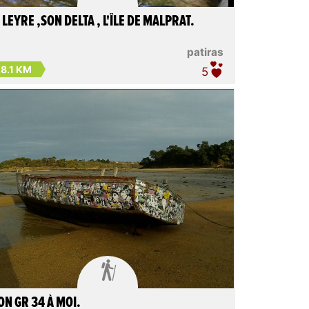
 LEYRE ,SON DELTA , L'ÎLE DE MALPRAT.
patiras
8.1 KM
5

N GR 34 À MOI.