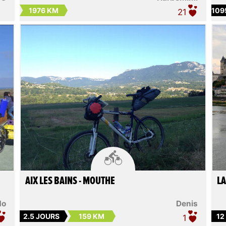
1976 KM
109
21

AIX LES BAINS - MOUTHE
LA
do
Denis
2.5 JOURS
159 KM
12
1