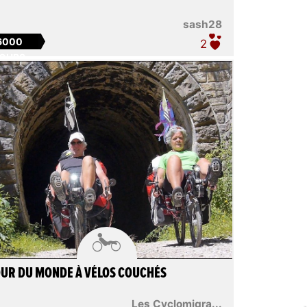
sash28
6000
2
OURS

UR DU MONDE À VÉLOS COUCHÉS
Les Cyclomigra...