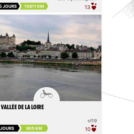
5 JOURS
10911 KM
13

 VALLÉE DE LA LOIRE
cl19
 JOURS
905 KM
10