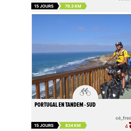
15 JOURS
79.3 KM

PORTUGAL EN TANDEM - SUD
cé_fre
15 JOURS
834 KM
4