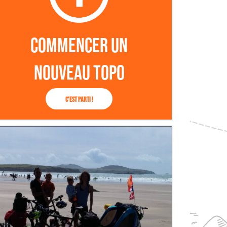
Commencer un
nouveau topo
C'est parti !