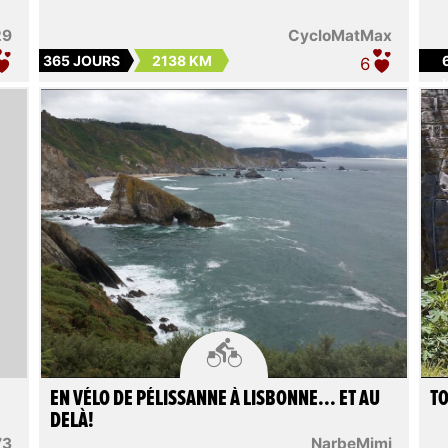
29
CycloMatMax
365 JOURS
2138 KM
6
J

EN VÉLO DE PÉLISSANNE À LISBONNE... ET AU
TO
DELÀ!
73
NarbeMimi