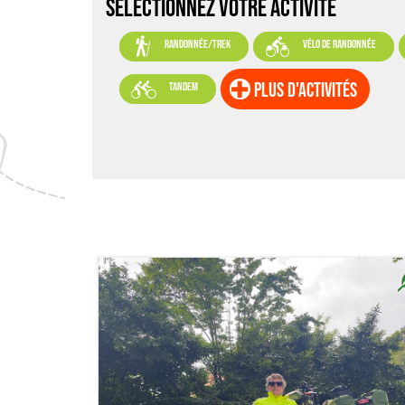
SELECTIONNEZ VOTRE ACTIVITÉ


randonnée/trek
vélo de randonnée

plus d'activités
tandem