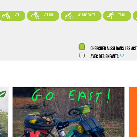




VTT
VTT BUL
vélo de route
trail
Chercher aussi dans les act
Avec des enfants