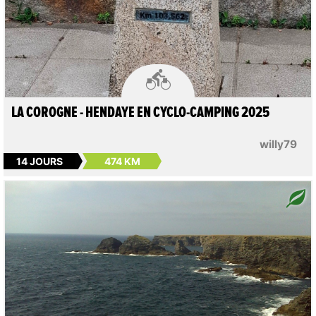

LA COROGNE - HENDAYE EN CYCLO-CAMPING 2025
willy79
14 JOURS
474 KM