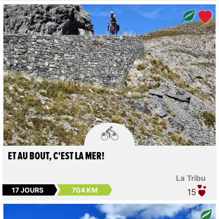

ET AU BOUT, C'EST LA MER!
La Tribu
17 JOURS
704 KM
15