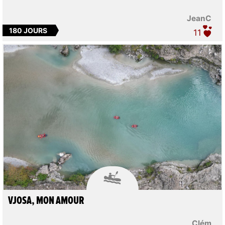
JeanC
180 JOURS
11

VJOSA, MON AMOUR
Clém