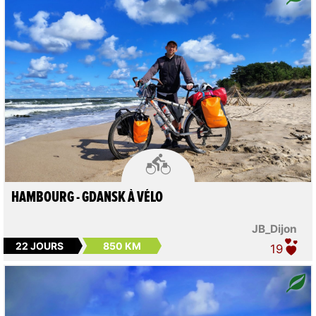

HAMBOURG - GDANSK À VÉLO
JB_Dijon
22 JOURS
850 KM
19