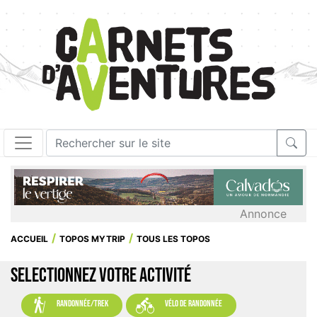
Annonce
ACCUEIL
TOPOS MYTRIP
TOUS LES TOPOS
SELECTIONNEZ VOTRE ACTIVITÉ


randonnée/trek
vélo de randonnée