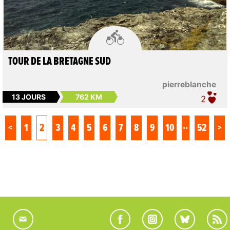

TOUR DE LA BRETAGNE SUD
pierreblanche
13 JOURS
762 KM
2
..
<
1
2
3
4
5
6
7
8
9
10
52
>