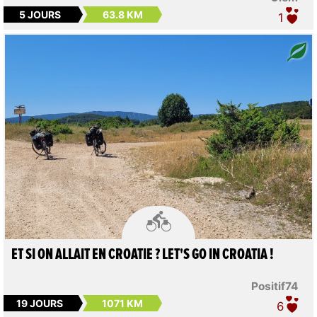
5 JOURS
63.8 KM
1

ET SI ON ALLAIT EN CROATIE ? LET'S GO IN CROATIA !
Positif74
19 JOURS
1071 KM
6