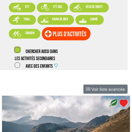



VTT
VTT BUL
vélo de route



trail
kayak de mer
canoë

plus d'activités
tandem
Chercher aussi dans
les activités secondaires
Avec des enfants
Voir liste avancée