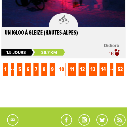

UN IGLOO À GLEIZE (HAUTES-ALPES)
Didierb
1.5 JOURS
36.7 KM
16
..
..
1
5
6
7
8
9
10
11
12
13
14
52