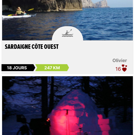

SARDAIGNE CÔTE OUEST
Olivier
18 JOURS
247 KM
16