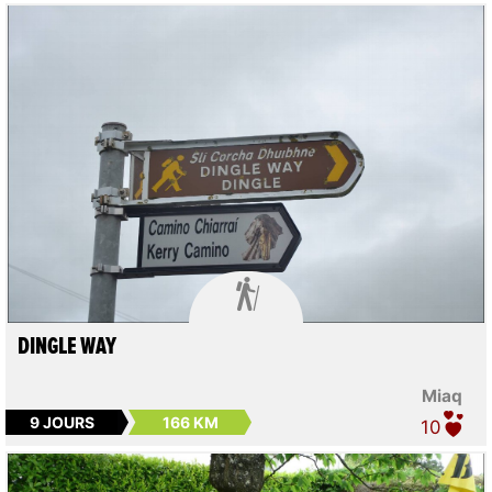

DINGLE WAY
Miaq
9 JOURS
166 KM
10