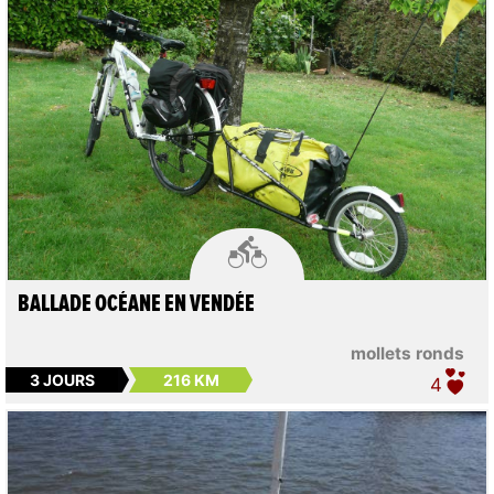

BALLADE OCÉANE EN VENDÉE
mollets ronds
3 JOURS
216 KM
4