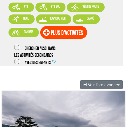



VTT
VTT BUL
vélo de route



trail
kayak de mer
canoë

plus d'activités
tandem
Chercher aussi dans
les activités secondaires
Avec des enfants
Voir liste avancée