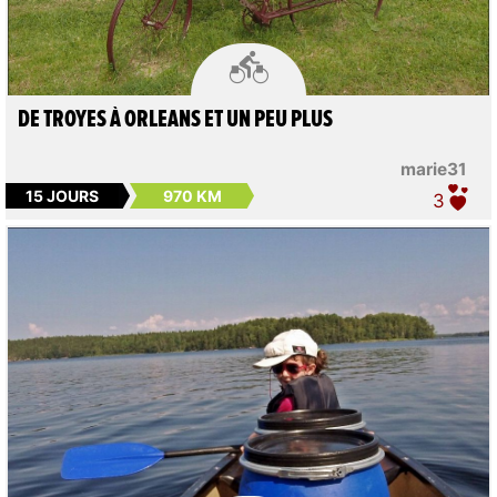

DE TROYES À ORLEANS ET UN PEU PLUS
marie31
15 JOURS
970 KM
3