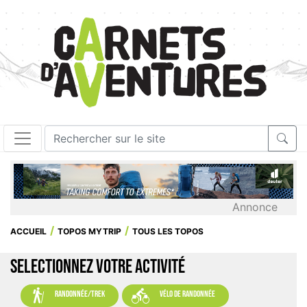
Annonce
ACCUEIL
TOPOS MYTRIP
TOUS LES TOPOS
SELECTIONNEZ VOTRE ACTIVITÉ


randonnée/trek
vélo de randonnée