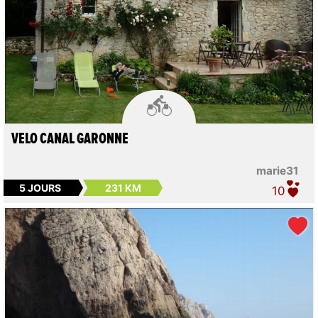

VELO CANAL GARONNE
marie31
5 JOURS
231 KM
10