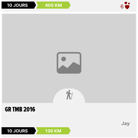
10 JOURS
400 KM
6

GR TMB 2016
Jay
10 JOURS
130 KM