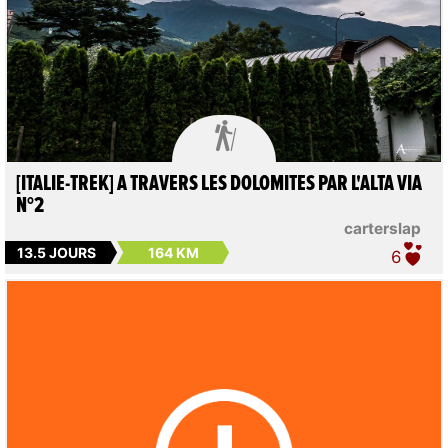

[ITALIE-TREK] A TRAVERS LES DOLOMITES PAR L'ALTA VIA
N°2
carterslap
13.5 JOURS
164 KM
6