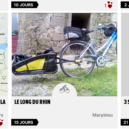
10 JOURS
2
1

 LA
LE LONG DU RHIN
3 
rs
Maryblou
15 JOURS
21