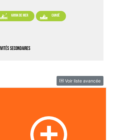


kayak de mer
canoë
ivités secondaires
Voir liste avancée