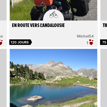

EN ROUTE VERS L'ANDALOUSIE
TR
ne
Michel54
120 JOURS
75
1