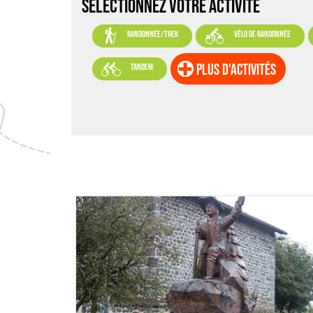
SELECTIONNEZ VOTRE ACTIVITÉ


randonnée/trek
vélo de randonnée

plus d'activités
tandem