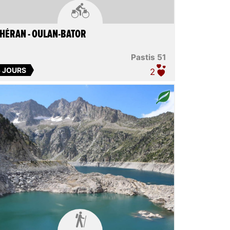

HÉRAN - OULAN-BATOR
Pastis 51
5 JOURS
2
