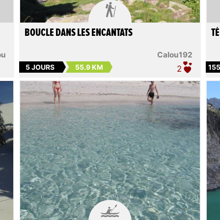

BOUCLE DANS LES ENCANTATS
TÉ
ou
Calou192
5 JOURS
55.9 KM
15
2
