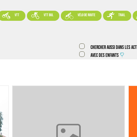




VTT
VTT BUL
vélo de route
trail
Chercher aussi dans les act
Avec des enfants