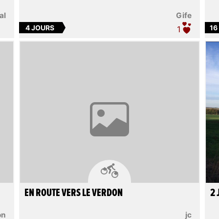
al
Gife
4 JOURS
16
1

EN ROUTE VERS LE VERDON
2 
on
jc