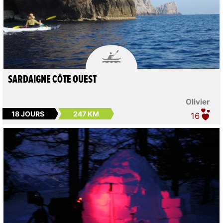

SARDAIGNE CÔTE OUEST
Olivier
18 JOURS
247 KM
16