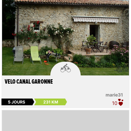

VELO CANAL GARONNE
marie31
5 JOURS
231 KM
10