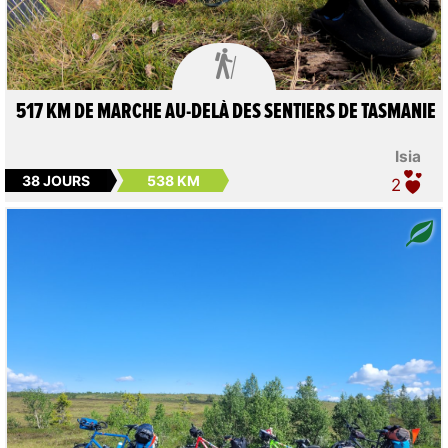

517 KM DE MARCHE AU-DELÀ DES SENTIERS DE TASMANIE
Isia
38 JOURS
538 KM
2