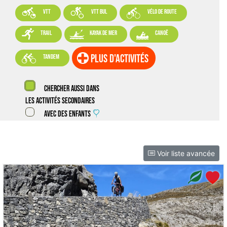



VTT
VTT BUL
vélo de route



trail
kayak de mer
canoë

plus d'activités
tandem
Chercher aussi dans
les activités secondaires
Avec des enfants
Voir liste avancée