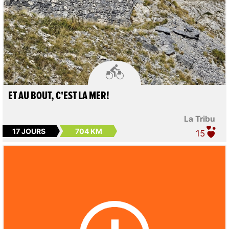

ET AU BOUT, C'EST LA MER!
La Tribu
17 JOURS
704 KM
15