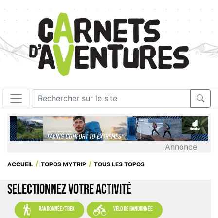
Annonce
ACCUEIL
TOPOS MYTRIP
TOUS LES TOPOS
SELECTIONNEZ VOTRE ACTIVITÉ


randonnée/trek
vélo de randonnée