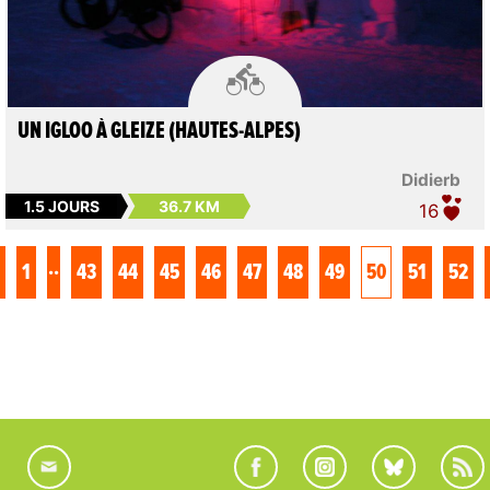

UN IGLOO À GLEIZE (HAUTES-ALPES)
Didierb
1.5 JOURS
36.7 KM
16
..
1
43
44
45
46
47
48
49
50
51
52