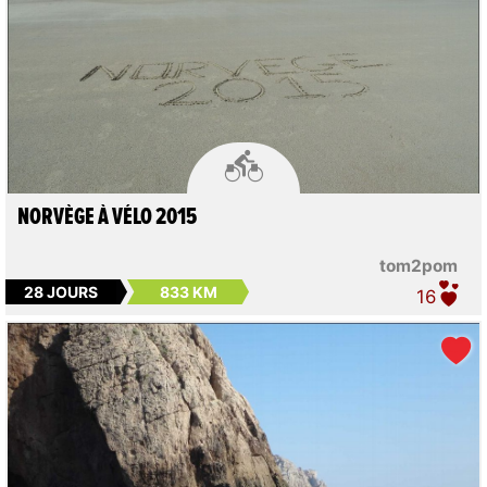

NORVÈGE À VÉLO 2015
tom2pom
28 JOURS
833 KM
16