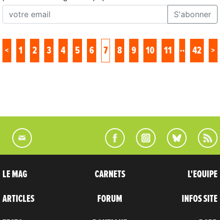
S'abonner
..
<
1
2
3
4
5
6
7
8
9
10
11
42
>
LE MAG
CARNETS
L'EQUIPE
ARTICLES
FORUM
INFOS SITE