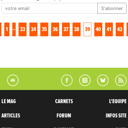
S'abonner
..
1
33
34
35
36
37
38
39
40
41
42
LE MAG
CARNETS
L'EQUIPE
ARTICLES
FORUM
INFOS SITE