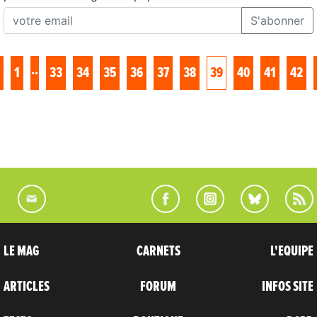
S'abonner
..
1
33
34
35
36
37
38
39
40
41
42
LE MAG
CARNETS
L'EQUIPE
ARTICLES
FORUM
INFOS SITE