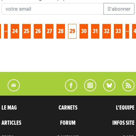
S'abonner
..
..
24
25
26
27
28
29
30
31
32
33
LE MAG
CARNETS
L'EQUIPE
ARTICLES
FORUM
INFOS SITE