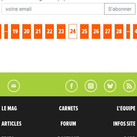
S'abonner
..
..
19
20
21
22
23
24
25
26
27
28
LE MAG
CARNETS
L'EQUIPE
ARTICLES
FORUM
INFOS SITE